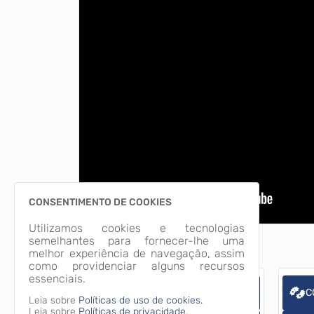
CONSENTIMENTO DE COOKIES
Utilizamos cookies e tecnologias
semelhantes para fornecer-lhe uma
melhor experiência de navegação, assim
como providenciar alguns recursos
essenciais.
CADASTROS
C
Leia sobre
Políticas de uso de cookies.
Leia sobre
Políticas de privacidade.