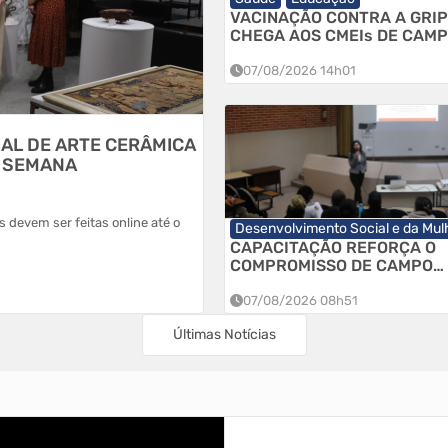
VACINAÇÃO CONTRA A GRI
CHEGA AOS CMEIs DE CAM
LARGO E REFORÇA A PROT
DAS CRIANÇAS
07/08/2026 14h01
NAL DE ARTE CERÂMICA
 SEMANA
es devem ser feitas online até o
Desenvolvimento Social e da Mul
CAPACITAÇÃO REFORÇA O
COMPROMISSO DE CAMPO
LARGO COM A PROTEÇÃO D
CRIANÇAS E ADOLESCENTE
07/08/2026 08h51
Últimas Notícias