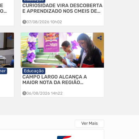
PE
CURIOSIDADE VIRA DESCOBERTA
PO
E APRENDIZADO NOS CMEIS DE
EÇÃO
CAMPO LARGO
07/08/2026 10h02
her
Educação
CAMPO LARGO ALCANÇA A
MAIOR NOTA DA REGIÃO
E
METROPOLITANA NO IDEB 2025
S
E ROMPE, PELA PRIMEIRA VEZ, A
06/08/2026 14h22
BARREIRA DOS 7 PONTOS
Ver Mais